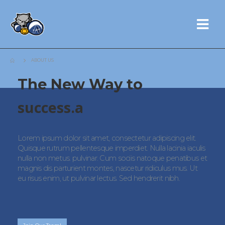
ABOUT US
The New Way to
success.
advance.
progress.
Lorem ipsum dolor sit amet, consectetur adipiscing elit.
Quisque rutrum pellentesque imperdiet. Nulla lacinia iaculis
nulla non metus. pulvinar. Cum sociis natoque penatibus et
magnis dis parturient montes, nascetur ridiculus mus. Ut
eu risus enim, ut pulvinar lectus. Sed hendrerit nibh.