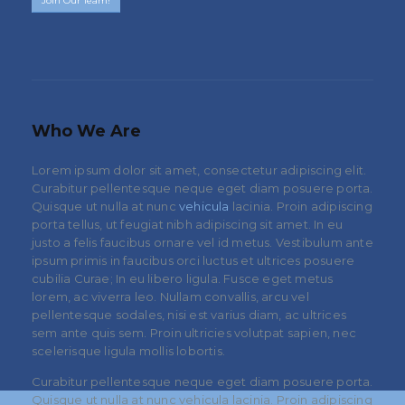
Join Our Team!
Who
We Are
Lorem ipsum dolor sit amet, consectetur adipiscing elit.
Curabitur pellentesque neque eget diam posuere porta.
Quisque ut nulla at nunc
vehicula
lacinia. Proin adipiscing
porta tellus, ut feugiat nibh adipiscing sit amet. In eu
justo a felis faucibus ornare vel id metus. Vestibulum ante
ipsum primis in faucibus orci luctus et ultrices posuere
cubilia Curae; In eu libero ligula. Fusce eget metus
lorem, ac viverra leo. Nullam convallis, arcu vel
pellentesque sodales, nisi est varius diam, ac ultrices
sem ante quis sem. Proin ultricies volutpat sapien, nec
scelerisque ligula mollis lobortis.
Curabitur pellentesque neque eget diam posuere porta.
Quisque ut nulla at nunc vehicula lacinia. Proin adipiscing